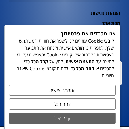
מוצרי וירוס קורונה Covid19
הצהרת נגישות
מפת אתר
אנו מכבדים את פרטיותך
מדיניות פרטיות
קובצי Cookie עוזרים לנו לשפר את חוויית המשתמש
מעבדות
שלך, לספק תוכן מותאם אישית ולנתח את התנועה.
באפשרותך לבחור אילו קובצי Cookie יתאפשרו על ידי
Point Of Care
לחיצה על
התאמה אישית
. לחץ על
קבל הכל
כדי
להסכים או
דחה הכל
כדי לדחות קובצי Cookie שאינם
חיוניים.
התאמה אישית
דחה הכל
קבל הכל