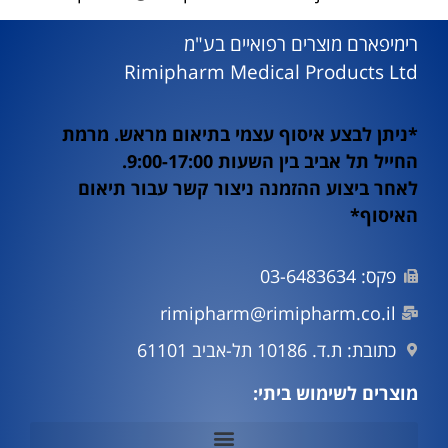
רימיפארם מוצרים רפואיים בע"מ
Rimipharm Medical Products Ltd
*ניתן לבצע איסוף עצמי בתיאום מראש. מרמת
החייל תל אביב בין השעות 9:00-17:00.
לאחר ביצוע ההזמנה ניצור קשר עבור תיאום
האיסוף*
פקס: 03-6483634
rimipharm@rimipharm.co.il
כתובת: ת.ד. 10186 תל-אביב 61101
מוצרים לשימוש ביתי: