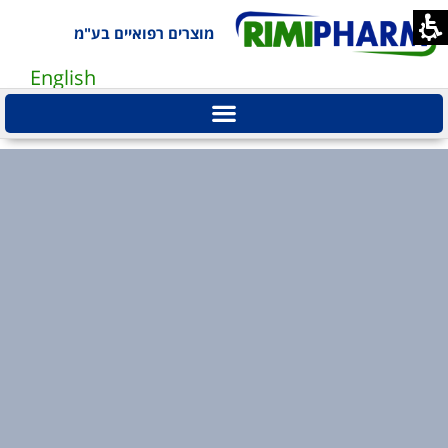
ידע
קצועי
מוצרים רפואיים בע"מ
ימפארם
English
רכות
מכשור
אבחון
היר