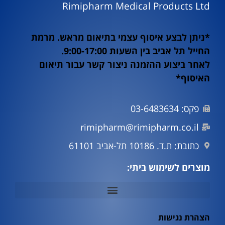
Rimipharm Medical Products Ltd
*ניתן לבצע איסוף עצמי בתיאום מראש. מרמת
החייל תל אביב בין השעות 9:00-17:00.
לאחר ביצוע ההזמנה ניצור קשר עבור תיאום
האיסוף*
פקס: 03-6483634
rimipharm@rimipharm.co.il
כתובת: ת.ד. 10186 תל-אביב 61101
מוצרים לשימוש ביתי:
מוצרי וירוס קורונה Covid19
הצהרת נגישות