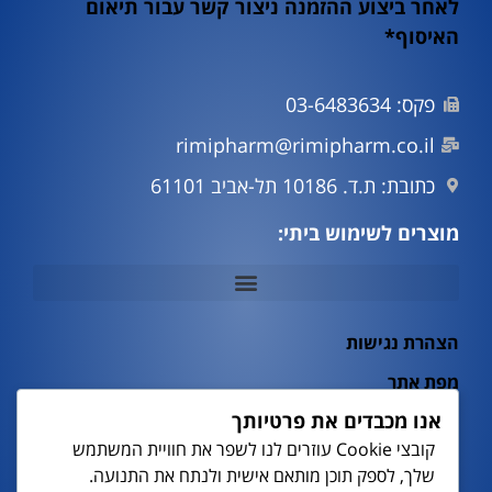
לאחר ביצוע ההזמנה ניצור קשר עבור תיאום
האיסוף*
פקס: 03-6483634
rimipharm@rimipharm.co.il
כתובת: ת.ד. 10186 תל-אביב 61101
מוצרים לשימוש ביתי:
מוצרי וירוס קורונה Covid19
הצהרת נגישות
מפת אתר
אנו מכבדים את פרטיותך
מדיניות פרטיות
קובצי Cookie עוזרים לנו לשפר את חוויית המשתמש
מעבדות
שלך, לספק תוכן מותאם אישית ולנתח את התנועה.